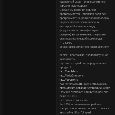
удаленный скрипт и выполнить его.
4)Различные ошибки
Сюда я бы включил ошибки
программистов.Например если веб-
программист не реализовал проверку
на расширение закачиваемых
аватарок(Мы имеем в виду
форумы,из-за спецификации
раздела) тогда возможно загрузить
скрипт,выполняющий комманды.
Что такое
exploit(sploit,сплойт,експлоит,эксплоит)
?
exploit - программа, эксплотирующая
уязвимость.
Где найти exploit под определенный
продукт?
http://seclab.ru
http://milw0rm.com
http://google.ru
Как использовать(запустить)exploit?
https://forum.antichat.ru/thread26510.html
Обычно эксплойты пишут на perl,php
реже C и C++
Все зависит от языка:
Perl. Об использовании perl нам
говорит как правило первая строчка в
эксплойте #!/usr/bin/perl