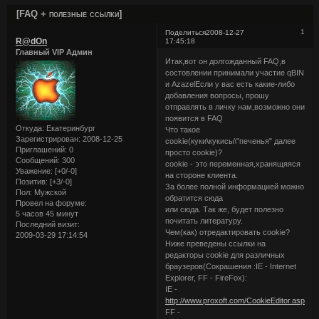
[FAQ + полезные ссылки]
1
Поделиться
2008-12-27
R@dOn
17:45:18
Главный VIP Админ
Итак,вот он долгожданный FAQ,в
состовлении принимали участие qBIN
и AzazelЕсли у вас есть какие-либо
добавления вопросы, прошу
отправлять в личку нам,возможно они
появится в FAQ
Откуда:
Екатеринбург
Что такое
Зарегистрирован
: 2008-12-25
cookie(куки\кукисы\"печенья" далее
Приглашений:
0
просто cookie)?
Сообщений:
300
cookie - это переменная,хранящяяся
Уважение:
[+0/-0]
на стороне клиента.
Позитив:
[+3/-0]
За более полной информацией можно
Пол:
Мужской
обратится сюда
Провел на форуме:
или сюда. Так же, будет полезно
5 часов 45 минут
почитать литературу.
Последний визит:
Чем(как) отредактировать сookie?
2009-03-29 17:14:54
Ниже преведены ссылки на
редакторы cookie для различных
браузеров(Сокрашения :IE - Internet
Explorer, FF - FireFox):
IE -
http://www.proxoft.com/CookieEditor.asp
FF -