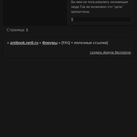
бы ими не пользовались незнающие
люди.Так же возможно что "цель"
пропатчена.
0
Страница:
1
»
antibook.net6.ru
»
Форумы
»
[FAQ + полезные ссылки]
создать форум бесплатно