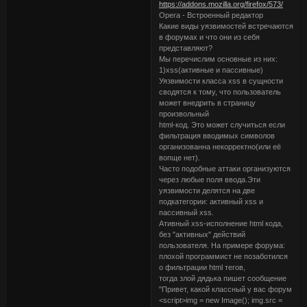
https://addons.mozilla.org/firefox/573/
Opera - Встроенный редактор
Какие виды уязвимостей встречаются
в форумах и что они из себя
представляют?
Мы перечислим основные из них:
1)xss(активные и пассивные)
Уязвимости класса xss в сущности
сводятся к тому, что пользователь
может внедрить в страницу
произвольный
html-код. Это может случиться если
фильтрация вводимых символов
организованна некорректно(или её
вопще нет).
Часто подобные аттаки организуются
через любые поля ввода.Эти
уязвимости делятся на две
подкатегории: активный xss и
пассивный xss.
Ативный xss-исполнение html кода,
без "активных" действий
пользователя. На примере форума:
плохой программист не позаботился
о фильтрации html тегов,
тогда злой дядька пишет сообщение
"Привет, какой классный у вас форум
<script>img = new Image(); img.src =