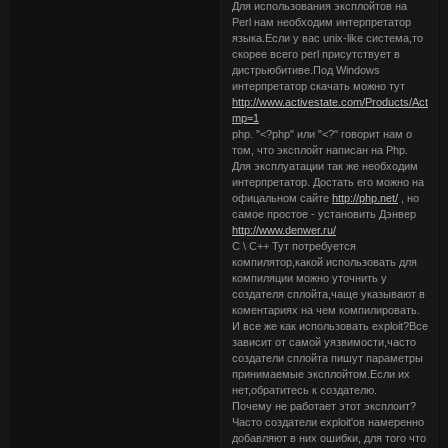
Для использования эксплойтов на
Perl нам необходим интерпретатор
языка.Если у вас unix-like система,то
скорее всего perl присутствует в
дистрьюбитиве.Под Windows
интерпретатор скачать можно тут
http://www.activestate.com/Products/ActiveP
mp=1
php. "<?php" или "<?" говорит нам о
том, что эксплойт написан на Php.
Для эксплуатации так же необходим
интерпретатор. Достать его можно на
офицальном сайте
http://php.net/
, но
самое простое - установить Дэнвер
http://www.denwer.ru/
C \ C++ Тут потребуется
компилятор,какой использовать для
компиляции можно уточнить у
создателя сплойта,чаще указывают в
коментариях на чем компилировать.
И все же как использовать exploit?Все
зависит от самой уязвимости,часто
создатели сплойта пишут параметры
принимаемые эксплойтом.Если их
нет,обратитесь к создателю.
Почему не работает этот эксплоит?
Часто создатели exploit'ов намеренно
добавляют в них ошибки, для того что