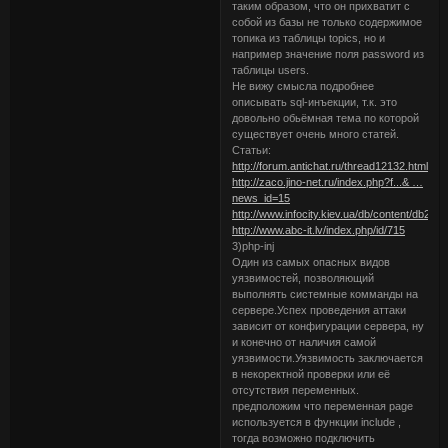
таким образом, что он прихватит с
собой из базы не только содержимое
топика из таблицы topics, но и
например значение поля password из
таблицы users.
Не вижу смысла подробнее
описывать sql-инъекции, т.к. это
довольно обьёмная тема по которой
существует очень много статей.
Cтатьи:
http://forum.antichat.ru/thread12132.html
http://zaco.jino-net.ru/index.php?f...& …
news_id=15
http://www.infocity.kiev.ua/db/content/db263.
http://www.abc-it.lv/index.php/id/715
3)php-inj
Один из самых опасных видов
уязвимостей, позволяющий
выполнять системные комманды на
сервере.Успех проведения аттаки
зависит от конфигурации сервера, ну
и конечно от наличия самой
уязвимости.Уязвимость заключается
в некоректной проверки или её
отсутствия переменных.
предположим что переменная page
используется в функции include ,
тогда возможно подключить