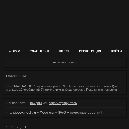
ФОРУМ
УЧАСТНИКИ
ПОИСК
РЕГИСТРАЦИЯ
ВОЙТИ
Активные темы
Объявление
БЕСПЛАТНАЯ!!!!!!Раздача номерков... Что бы получить номерок нужно 1)не
меньше 10 сообщений 2)помочь чем-нибудь форуму Пока много номерков
Привет, Гость!
Войдите
или
зарегистрируйтесь
.
»
antibook.net6.ru
»
Форумы
»
[FAQ + полезные ссылки]
Страница:
1