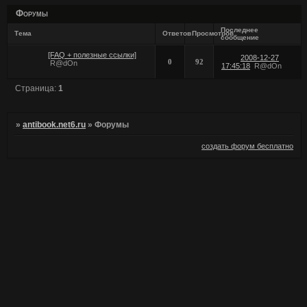
Форумы
Последнее
Тема
Ответов
Просмотров
сообщение
[FAQ + полезные ссылки]
2008-12-27
0
92
R@dOn
17:45:18
R@dOn
Страница:
1
»
antibook.net6.ru
»
Форумы
создать форум бесплатно