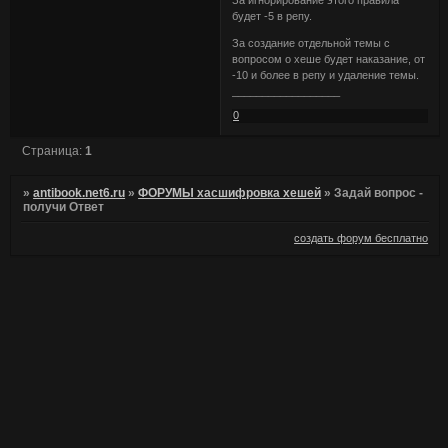
За игнорирование этого правила
будет -5 в репу.
За создание отдельной темы с
вопросом о хеше будет наказание, от
-10 и более в репу и удаление темы.
__________________
0
Страница:
1
»
antibook.net6.ru
»
ФОРУМЫ хасшифровка хешей
»
Задай вопрос -
получи Ответ
создать форум бесплатно