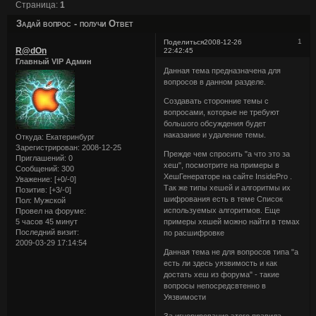
Страница:
1
Задай вопрос - получи Ответ
1
Поделиться
2008-12-26
R@dOn
22:42:45
Главный VIP Админ
Данная тема предназначена для
вопросов в данном разделе.
Создавать сторонние темы с
вопросами, которые не требуют
большого обсуждения будет
наказание и удаление темы.
Откуда:
Екатеринбург
Зарегистрирован
: 2008-12-25
Прежде чем спросить "а что это за
Приглашений:
0
хеш", посмотрите на примеры в
Сообщений:
300
ХешГенераторе на сайте InsidePro .
Уважение:
[+0/-0]
Так же типы хешей и алгоритмы их
Позитив:
[+3/-0]
шифрования есть в теме Список
Пол:
Мужской
используемых алгоритмов. Еще
Провел на форуме:
5 часов 45 минут
примеры хешей можно найти в темах
Последний визит:
по расшифровке
2009-03-29 17:14:54
Данная тема не для вопросов типа "а
есть ли здесь уязвимость и как
достать хеш из форума" - такие
вопросы непосредсвтенно в
Уязвимости