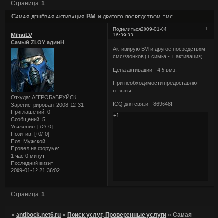
Страница:
1
Самая дешёвая активация ВМ и другого посредством смс.
1
Поделиться
2009-01-04
MihaiLV
16:39:33
Самый ZLOY адмиН
Активирую ВМ и другое посредством
смс/звонков (1 симка - 1 активация).
Цена активации - 4.5 вмз.
При необходимости предоставлю
отзывы!
Откуда:
АГГРОБАБРУЙСК
ICQ для связи - 869648!
Зарегистрирован
: 2008-12-31
Приглашений:
0
+1
Сообщений:
5
Уважение:
[+2/-0]
Позитив:
[+0/-0]
Пол:
Мужской
Провел на форуме:
1 час 0 минут
Последний визит:
2009-01-12 21:36:02
Страница:
1
»
antibook.net6.ru
»
Поиск услуг, Проверенные услуги
»
Самая