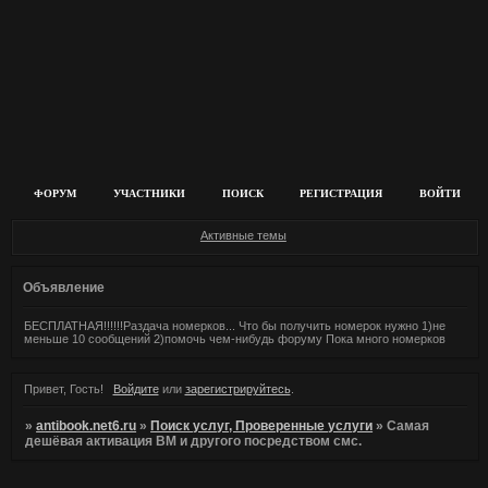
ФОРУМ
УЧАСТНИКИ
ПОИСК
РЕГИСТРАЦИЯ
ВОЙТИ
Активные темы
Объявление
БЕСПЛАТНАЯ!!!!!!Раздача номерков... Что бы получить номерок нужно 1)не
меньше 10 сообщений 2)помочь чем-нибудь форуму Пока много номерков
Привет, Гость!
Войдите
или
зарегистрируйтесь
.
»
antibook.net6.ru
»
Поиск услуг, Проверенные услуги
»
Самая
дешёвая активация ВМ и другого посредством смс.