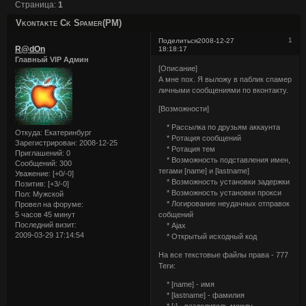
Страница:
1
Vkontakte Ck Spamer(PM)
1
Поделиться
2008-12-27
R@dOn
18:18:17
Главный VIP Админ
[Описание]
А мне пох. Я выложу в паблик спамер
личными сообщениями по вконтакту.
[Возможности]
* Рассылка по друзьям аккаунта
Откуда:
Екатеринбург
* Ротация сообщений
Зарегистрирован
: 2008-12-25
* Ротация тем
Приглашений:
0
* Возможность подставления имен,
Сообщений:
300
тегами [name] и [lastname]
Уважение:
[+0/-0]
* Возможность установки задержки
Позитив:
[+3/-0]
* Возможность установки прокси
Пол:
Мужской
* Логирование неудачных отправок
Провел на форуме:
5 часов 45 минут
собщений
Последний визит:
* Ajax
2009-03-29 17:14:54
* Открытый исходный код
На все текстовые файлы права - 777
Теги:
* [name] - имя
* [lastname] - фамилия