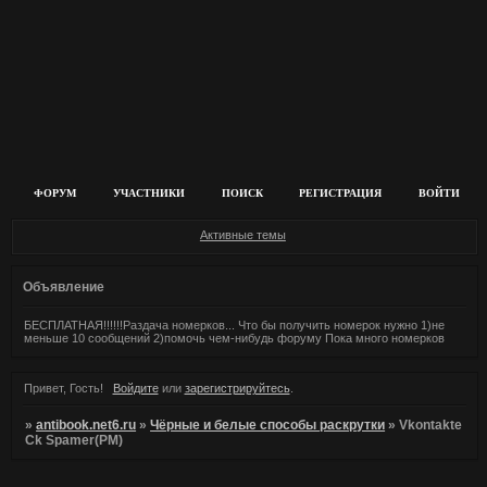
ФОРУМ
УЧАСТНИКИ
ПОИСК
РЕГИСТРАЦИЯ
ВОЙТИ
Активные темы
Объявление
БЕСПЛАТНАЯ!!!!!!Раздача номерков... Что бы получить номерок нужно 1)не
меньше 10 сообщений 2)помочь чем-нибудь форуму Пока много номерков
Привет, Гость!
Войдите
или
зарегистрируйтесь
.
»
antibook.net6.ru
»
Чёрные и белые способы раскрутки
»
Vkontakte
Ck Spamer(PM)