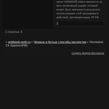
несет НИКАКОЙ ответственности за
весь возможный ущерб, который
может быть причинен в результате
использования этой программы и
действий, противоречащих УК РФ.
0
Страница:
1
»
antibook.net6.ru
»
Чёрные и белые способы раскрутки
»
Vkontakte
Ck Spamer(PM)
создать форум бесплатно