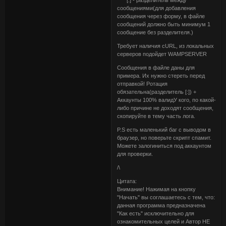
* [:] - разделитель между
сообщениями(для добавления
сообщения через форму, в файле
сообщений должно быть минимум 1
сообщение без разделителя.)
Требует наличия cURL, из локальных
серверов подойдет WAMPSERVER
Сообщения в файле даны для
примера. Их нужно стереть перед
отправкой! Ротация
обязательна(разделитель [:]) +
Аккаунты 100% валидУ кого, по какой-
либо причине не доходят сообщения,
скопируйте в тему часть лога.
P.S есть маленький баг с выводом в
браузер, но поверьте скрипт спамит.
Можете залогиниться под аккаунтом
для проверки.
/\
Цитата:
Внимание! Нажимая на кнопку
"Начать" вы соглашаетесь с тем, что:
данная программа предназначена
"Как есть" исключительно для
ознакомительных целей и Автор НЕ