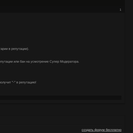
1
тарии в репутации).
епутации или бан на усмотрение Супер Модератора.
олучит "-" в репутацию!
создать форум бесплатно