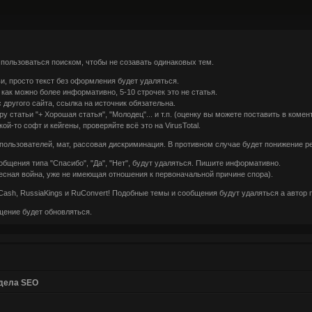
 пользоваться поиском, чтобы не созавать одинаковых тем.
, просто текст без оформления будет удаляться.
как можно более информативно, 5-10 строчек это не статья.
другого сайта, ссылка на источник обязательна.
 статьи "+ Хорошая статья", "Молодец"... и т.п. (оценку вы можете поставить в комен
й-то софт и кейгены, проверяйте всё это на VirusTotal.
пользователей, мат, рассовая дискриминация. В противном случае будет понижение р
бщения типа "Спасибо", "Да", "Нет", будут удаляться. Пишите информативно.
сная война, уже не имеющая отношения к первоначальной причине спора).
ash, RussiaKings и RuConvert! Подобные темы и сообщения будут удаляться а автор п
щение будет обновляться.
дела SEO