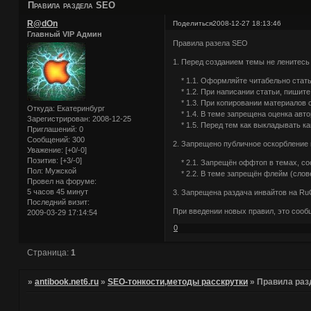
Правила раздела SEO
R@dOn
Поделиться
2008-12-27 18:13:46
Главный VIP Админ
Правила разела SEO
1. Перед созданием темы не ленитесь
* 1.1. Оформляйте читабельно статьи
* 1.2. При написании статьи, пишите 
* 1.3. При копировании материалов с 
Откуда:
Екатеринбург
* 1.4. В теме запрещена оценка автору
Зарегистрирован
: 2008-12-25
* 1.5. Перед тем как выкладывать како
Приглашений:
0
Сообщений:
300
2. Запрещено публичное оскорбление 
Уважение:
[+0/-0]
Позитив:
[+3/-0]
* 2.1. Запрещён оффтоп в темах, соо
Пол:
Мужской
* 2.2. В теме запрещён флейм (слове
Провел на форуме:
5 часов 45 минут
3. Запрещена раздача инвайтов на RuC
Последний визит:
При введении новых правил, это сооб
2009-03-29 17:14:54
0
Страница:
1
»
antibook.net6.ru
»
SEO-тонкости,методы расскрутки
»
Правила раз