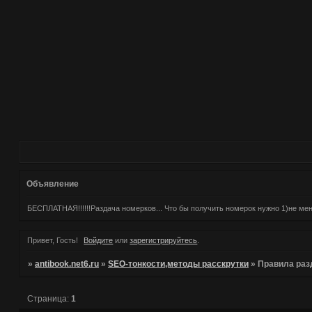
Объявление
БЕСПЛАТНАЯ!!!!!!Раздача номерков... Что бы получить номерок нужно 1)не м
Привет, Гость!
Войдите
или
зарегистрируйтесь
.
»
antibook.net6.ru
»
SEO-тонкости,методы расскрутки
»
Правила раз
Страница:
1