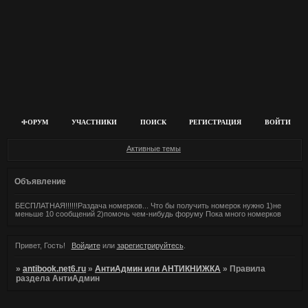
ФОРУМ
УЧАСТНИКИ
ПОИСК
РЕГИСТРАЦИЯ
ВОЙТИ
Активные темы
Объявление
БЕСПЛАТНАЯ!!!!!!Раздача номерков... Что бы получить номерок нужно 1)не
меньше 10 сообщений 2)помочь чем-нибудь форуму Пока много номерков
Привет, Гость!
Войдите
или
зарегистрируйтесь
.
»
antibook.net6.ru
»
АнтиАдмин или АНТИКНИЖКА
»
Правила
раздела АнтиАдмин