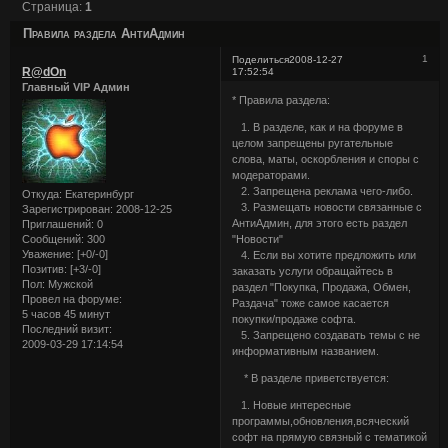
Страница:
1
Правила раздела АнтиАдмин
1
Поделиться
2008-12-27
R@dOn
17:52:54
Главный VIP Админ
* Правила раздела:
1. В разделе, как и на форуме в
целом запрещены ругательные
слова, маты, оскорбления и споры с
модераторами.
2. Запрещена реклама чего-либо.
Откуда:
Екатеринбург
3. Размещать новости связанные с
Зарегистрирован
: 2008-12-25
АнтиАдмин, для этого есть раздел
Приглашений:
0
Сообщений:
300
"Новости"
Уважение:
[+0/-0]
4. Если вы хотите предложить или
Позитив:
[+3/-0]
заказать услуги обращайтесь в
Пол:
Мужской
раздел "Покупка, Продажа, Обмен,
Провел на форуме:
Раздача" тоже самое касается
5 часов 45 минут
покупки/продаже софта.
Последний визит:
5. Запрещено создавать темы с не
2009-03-29 17:14:54
информативным названием.
* В разделе приветствуется:
1. Новые интересные
программы,обновления,всяческий
софт на прямую связный с тематикой