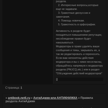
раздела.
2. Интересные вопросы,которые
еще не задавали.
3. Грамотные дискуссии и
замечания.
4. Помощь новичкам.
5. Грамотность в орфографии.
Активность в разделе будет
поощряться повышением репутации,
несоблюдение правил будет
наказываться.
Модераторы в праве удалять ваши
сообщения и темы, закрывать их, а
так же редактировать и переносить.
Если вам непонятны действия
модератора и вы с ними несогласны,
обращайтесь напрямую к модератору
раздела (PM,ICQ,etc.) или в раздел
"Обсуждение действий модераторов"
0
Страница:
1
»
antibook.net6.ru
»
АнтиАдмин или АНТИКНИЖКА
»
Правила
раздела АнтиАдмин