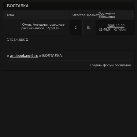
БОЛТАЛКА
Последнее
Тема
Ответов
Просмотров
сообщение
Юмор. Анекдоты, смешные
2008-12-29
2
81
рассказы/логи.
R@dOn
21:46:04
R@dOn
Страница:
1
»
antibook.net6.ru
»
БОЛТАЛКА
создать форум бесплатно