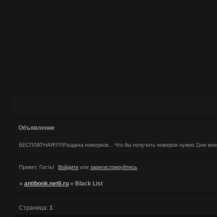
Объявление
БЕСПЛАТНАЯ!!!!!!Раздача номерков... Что бы получить номерок нужно 1)не м
Привет, Гость!
Войдите
или
зарегистрируйтесь
.
»
antibook.net6.ru
»
Black List
Страница:
1