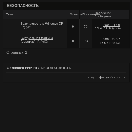
БЕЗОПАСНОСТЬ
Последнее
Тема
Ответов
Просмотров
сообщение
Безопасность в Windows XP
2009-01-05
0
70
R@dOn
13:20:11
R@dOn
Виртуальная машина
2008-12-27
0
184
(советую)
R@dOn
17:47:59
R@dOn
Страница:
1
»
antibook.net6.ru
»
БЕЗОПАСНОСТЬ
создать форум бесплатно