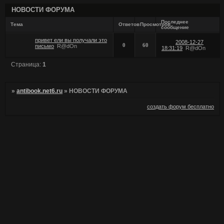
НОВОСТИ ФОРУМА
Последнее
Тема
Ответов
Просмотров
сообщение
привет ели вы получали это
2008-12-27
0
60
письмо
R@dOn
18:31:19
R@dOn
Страница:
1
»
antibook.net6.ru
»
НОВОСТИ ФОРУМА
создать форум бесплатно